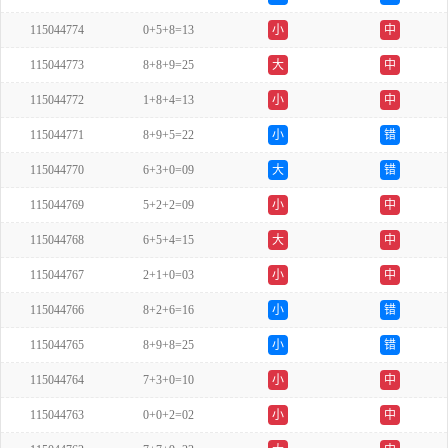
115044774
0+5+8=13
小
中
115044773
8+8+9=25
大
中
115044772
1+8+4=13
小
中
115044771
8+9+5=22
小
错
115044770
6+3+0=09
大
错
115044769
5+2+2=09
小
中
115044768
6+5+4=15
大
中
115044767
2+1+0=03
小
中
115044766
8+2+6=16
小
错
115044765
8+9+8=25
小
错
115044764
7+3+0=10
小
中
115044763
0+0+2=02
小
中