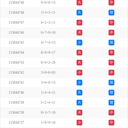
115044749
9+0+6=15
大
中
115044748
3+3+5=11
大
错
115044747
6+2+3=11
小
中
115044746
0+7+9=16
大
中
115044745
4+7+4=15
小
错
115044744
8+0+9=17
大
中
115044743
9+9+2=20
大
中
115044742
3+0+0=03
小
中
115044741
3+6+6=15
小
错
115044740
3+4+4=11
大
错
115044739
5+2+4=11
大
错
115044738
8+3+7=18
大
中
115044737
1+0+9=10
小
中