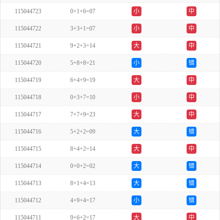
115044723
0+1+6=07
小
中
115044722
3+3+1=07
小
中
115044721
9+2+3=14
大
中
115044720
5+8+8=21
小
错
115044719
6+4+9=19
大
中
115044718
0+3+7=10
小
中
115044717
7+7+9=23
大
中
115044716
5+2+2=09
大
错
115044715
8+4+2=14
大
中
115044714
0+0+2=02
大
错
115044713
8+1+4=13
大
错
115044712
4+9+4=17
小
错
115044711
9+6+2=17
大
中