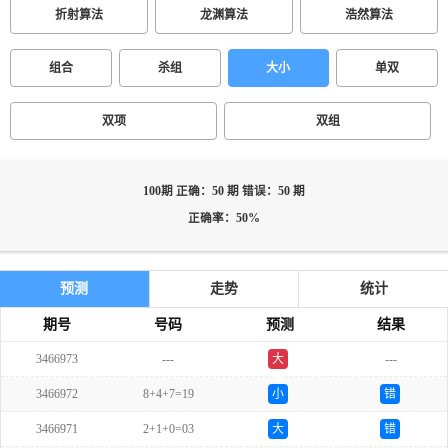
折射算法
龙渊算法
浩然算法
组合
杀组
大小
单双
双项
双组
100期 正确：50 期 错误：50 期
正确率：50%
预测
走势
统计
期号
号码
预测
结果
3466973
---
大
---
单
3466972
8+4+7=19
小
错
3466971
2+1+0=03
大
错