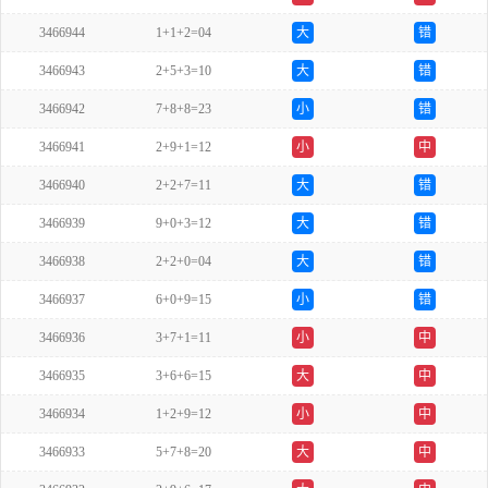
3466944
1+1+2=04
大
错
3466943
2+5+3=10
大
错
3466942
7+8+8=23
小
错
3466941
2+9+1=12
小
中
3466940
2+2+7=11
大
错
3466939
9+0+3=12
大
错
3466938
2+2+0=04
大
错
3466937
6+0+9=15
小
错
3466936
3+7+1=11
小
中
3466935
3+6+6=15
大
中
3466934
1+2+9=12
小
中
3466933
5+7+8=20
大
中