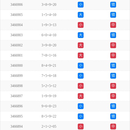
3466906
3+8+9=20
小
错
3466905
1+5+4=10
大
错
3466904
1+9+3=13
小
中
3466903
6+0+4=10
大
错
3466902
3+9+8=20
大
中
3466901
7+8+1=16
大
中
3466900
8+4+9=21
小
错
3466899
7+5+6=18
小
错
3466898
5+2+5=12
小
中
3466897
1+9+9=19
大
中
3466896
9+6+8=23
小
错
3466895
8+5+9=22
小
错
3466894
2+1+2=05
小
中