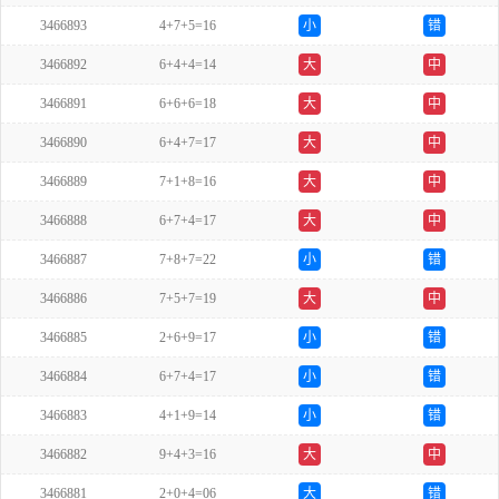
3466893
4+7+5=16
小
错
3466892
6+4+4=14
大
中
3466891
6+6+6=18
大
中
3466890
6+4+7=17
大
中
3466889
7+1+8=16
大
中
3466888
6+7+4=17
大
中
3466887
7+8+7=22
小
错
3466886
7+5+7=19
大
中
3466885
2+6+9=17
小
错
3466884
6+7+4=17
小
错
3466883
4+1+9=14
小
错
3466882
9+4+3=16
大
中
3466881
2+0+4=06
大
错