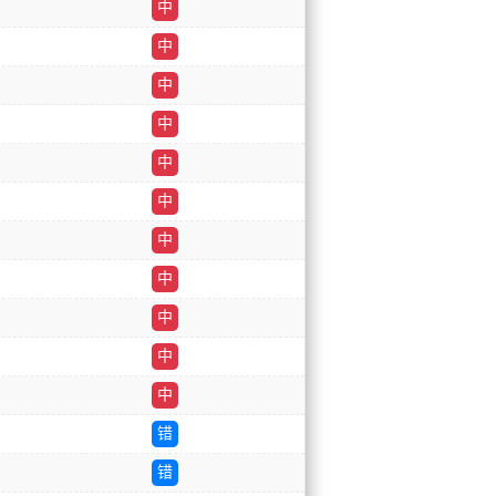
中
中
中
中
中
中
中
中
中
中
中
错
错