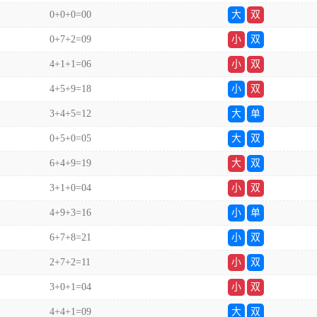
0+0+0=00
大
双
0+7+2=09
小
双
4+1+1=06
小
双
4+5+9=18
小
双
3+4+5=12
大
单
0+5+0=05
大
双
6+4+9=19
大
双
3+1+0=04
小
双
4+9+3=16
小
单
6+7+8=21
小
双
2+7+2=11
小
双
3+0+1=04
小
双
4+4+1=09
大
双