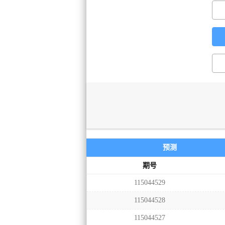
预测
期号
115044529
115044528
115044527