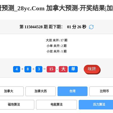
第
115044528
期 距下期：
01
分
26
秒
大双
未开:
17
期
小单
未开:
2
期
小双
未开:
1
期
4
+
8
+
3
=
15
-
大
单
咪牌
加拿大
加拿大西
台湾
比特币
磁场算法
电能算法
压力算法