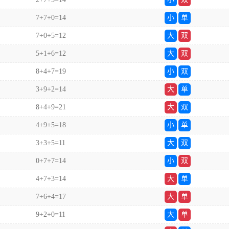
7+7+0=14
小
单
7+0+5=12
大
双
5+1+6=12
大
双
8+4+7=19
小
双
3+9+2=14
大
单
8+4+9=21
大
双
4+9+5=18
小
单
3+3+5=11
大
双
0+7+7=14
小
双
4+7+3=14
大
单
7+6+4=17
大
单
9+2+0=11
大
单