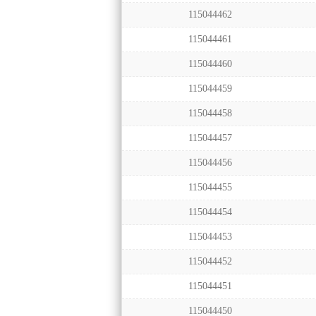
115044462
115044461
115044460
115044459
115044458
115044457
115044456
115044455
115044454
115044453
115044452
115044451
115044450