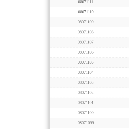
08071111
08071110
08071109
08071108
08071107
08071106
08071105
08071104
08071103
08071102
08071101
08071100
08071099