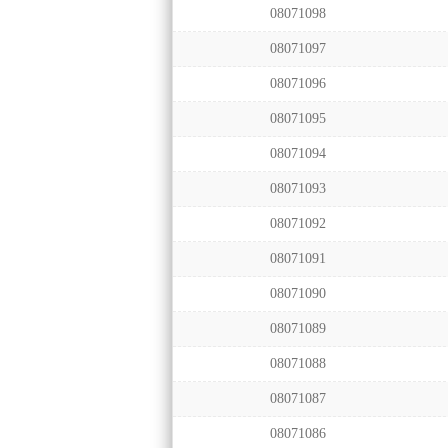
08071098
08071097
08071096
08071095
08071094
08071093
08071092
08071091
08071090
08071089
08071088
08071087
08071086