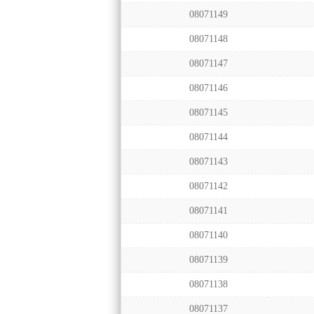
08071149
08071148
08071147
08071146
08071145
08071144
08071143
08071142
08071141
08071140
08071139
08071138
08071137