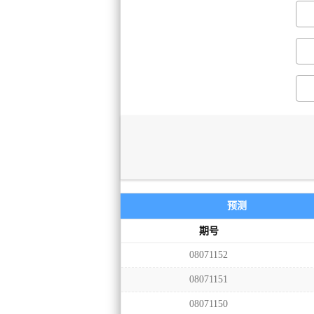
预测
期号
08071152
08071151
08071150