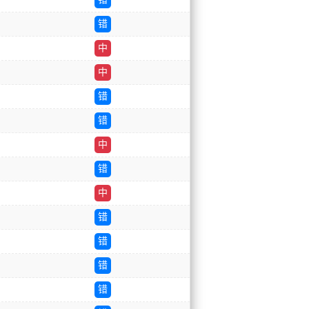
错
中
中
错
错
中
错
中
错
错
错
错