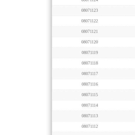
08071123
08071122
08071121
08071120
08071119
08071118
08071117
08071116
08071115
08071114
08071113
08071112