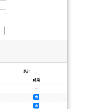
统计
结果
---
错
错