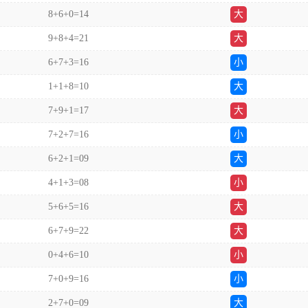
8+6+0=14
大
9+8+4=21
大
6+7+3=16
小
1+1+8=10
大
7+9+1=17
大
7+2+7=16
小
6+2+1=09
大
4+1+3=08
小
5+6+5=16
大
6+7+9=22
大
0+4+6=10
小
7+0+9=16
小
2+7+0=09
大