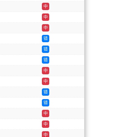
中
中
中
错
错
错
中
中
错
错
中
中
中