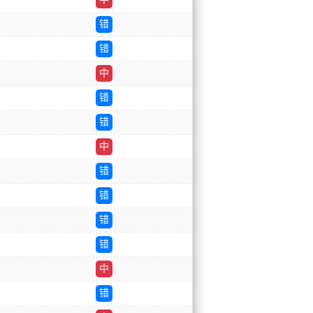
错
错
中
错
错
中
错
错
错
错
中
错