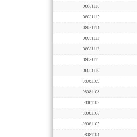
08081116
08081115
08081114
08081113
08081112
08081111
08081110
08081109
08081108
08081107
08081106
08081105
08081104