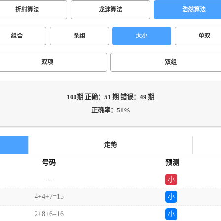
折射算法
龙渊算法
浩然算法
组合
杀组
大小
单双
双项
双组
100期 正确：51 期 错误：49 期
正确率：51%
走势
号码
预测
---
小
单
4+4+7=15
小
2+8+6=16
小