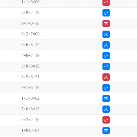
1+1+6=08
小
8+9+2=19
小
9+7+0=16
大
0+2+7=09
大
0+6+5=11
大
4+8+7=19
小
3+8+8=19
小
6+9+6=21
大
9+1+6=16
小
1+1+0=02
大
5+0+8=13
大
5+3+2=10
小
1+0+3=04
大