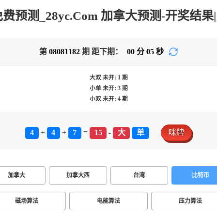
第
08081182
期 距下期：
00
分
05
秒
大双
未开:
1
期
小单
未开:
3
期
小双
未开:
4
期
4
+
4
+
7
=
15
-
大
单
咪牌
加拿大
加拿大西
台湾
比特币
磁场算法
电能算法
压力算法