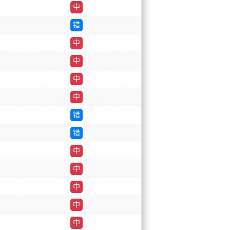
中
错
中
中
中
中
错
错
中
中
中
中
中