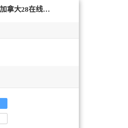
比特币28预测 免费预测_28yc.Com 加拿大预测-开奖结果|加拿大28在线预测网|28结果咪牌|加拿大pc在线|专注研究加拿大28大神预测苹果版！