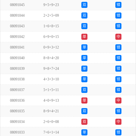
08091045
9+5+9=23
双
错
08091044
2+2+5=09
双
错
08091043
1+6+8=15
双
错
08091042
6+9+0=15
单
中
08091041
0+9+3=12
单
错
08091040
8+8+4=20
单
错
08091039
9+8+7=24
单
错
08091038
4+3+3=10
单
错
08091037
5+1+5=11
双
错
08091036
4+0+9=13
单
中
08091035
8+9+4=21
双
错
08091034
2+6+0=08
双
中
08091033
7+6+1=14
单
错