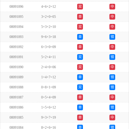
08091096
4+6+2=12
双
中
08091095
3+2+0=05
单
中
08091094
5+3+2=10
双
中
08091093
9+6+3=18
单
错
08091092
6+3+0=09
单
中
08091091
5+2+4=11
双
错
08091090
2+4+0=06
双
中
08091089
1+4+7=12
单
错
08091088
0+8+1=09
双
错
08091087
0+5+4=09
单
中
08091086
1+5+6=12
单
错
08091085
9+3+7=19
单
中
08091084
8+2+6=16
单
错