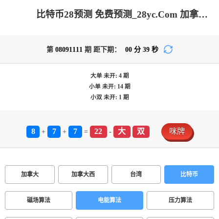
比特币28预测 免费预测_28yc.Com 加拿大预测-开奖结果|加拿大28在线预测网|28结果咪牌|加拿大pc在线|专注研究加拿大28大神预测苹果版！
第
08091111
期 距下期：
00
分
39
秒
大单
未开:
4
期
小单
未开:
14
期
小双
未开:
1
期
8
7
7
22
大
双
咪牌
+
+
=
-
加拿大
加拿大西
台湾
比特币
磁场算法
电能算法
压力算法