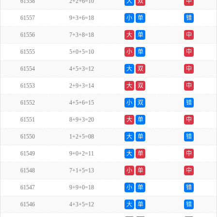
61558
2+2+6=10
大
双
中
61557
9+3+6=18
小
单
错
61556
7+3+8=18
大
单
中
61555
5+0+5=10
小
单
中
61554
4+5+3=12
大
双
中
61553
2+9+3=14
大
双
中
61552
4+5+6=15
小
双
错
61551
8+9+3=20
大
单
中
61550
1+2+5=08
大
单
错
61549
9+0+2=11
大
单
中
61548
7+1+5=13
小
单
中
61547
9+9+0=18
小
单
错
61546
4+3+5=12
大
单
错