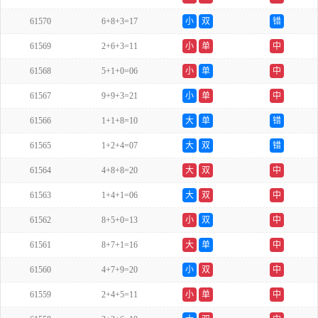
61570
6+8+3=17
小
双
错
61569
2+6+3=11
小
单
中
61568
5+1+0=06
小
单
中
61567
9+9+3=21
小
单
中
61566
1+1+8=10
大
单
错
61565
1+2+4=07
大
双
错
61564
4+8+8=20
大
双
中
61563
1+4+1=06
大
双
中
61562
8+5+0=13
小
双
中
61561
8+7+1=16
大
单
中
61560
4+7+9=20
小
双
中
61559
2+4+5=11
小
单
中