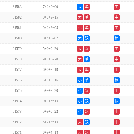
61583
7+2+0=09
大
单
中
61582
0+6+9=15
大
单
中
61581
0+2+3=05
小
单
中
61580
0+4+3=07
大
双
错
61579
5+6+9=20
大
双
中
61578
9+8+3=20
大
单
中
61577
6+6+7=19
大
单
中
61576
5+3+8=16
小
单
错
61575
5+8+7=20
小
双
中
61574
9+0+6=15
小
双
错
61573
9+8+5=22
小
双
中
61572
5+7+3=15
大
双
中
61571
6+8+4=18
大
双
中