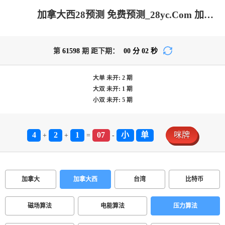
加拿大西28预测 免费预测_28yc.Com 加拿大预测-开奖结果|加拿大28在线预测网|28结果咪牌|加拿大pc在线|专注研究加拿大28大神预测苹果版！
第
61598
期 距下期：
00
分
02
秒
大单
未开:
2
期
大双
未开:
1
期
小双
未开:
5
期
4
2
1
07
小
单
咪牌
+
+
=
-
加拿大
加拿大西
台湾
比特币
磁场算法
电能算法
压力算法