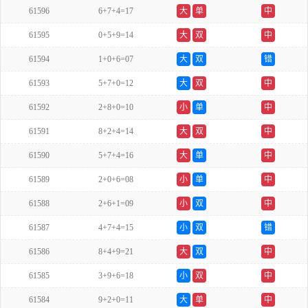
61596
6+7+4=17
大
单
中
61595
0+5+9=14
大
双
中
61594
1+0+6=07
大
双
错
61593
5+7+0=12
大
双
中
61592
2+8+0=10
小
单
中
61591
8+2+4=14
大
双
中
61590
5+7+4=16
大
单
中
61589
2+0+6=08
小
单
中
61588
2+6+1=09
小
双
中
61587
4+7+4=15
小
双
错
61586
8+4+9=21
大
双
中
61585
3+9+6=18
小
双
中
61584
9+2+0=11
大
单
中