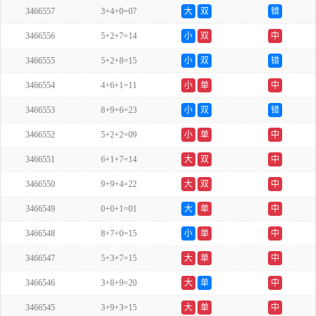
3466557
3+4+0=07
大
双
错
3466556
5+2+7=14
小
双
中
3466555
5+2+8=15
小
双
错
3466554
4+6+1=11
小
单
中
3466553
8+9+6=23
小
双
错
3466552
5+2+2=09
小
单
中
3466551
6+1+7=14
大
双
中
3466550
9+9+4=22
大
双
中
3466549
0+0+1=01
大
单
中
3466548
8+7+0=15
小
单
中
3466547
5+3+7=15
大
单
中
3466546
3+8+9=20
大
单
中
3466545
3+9+3=15
大
单
中