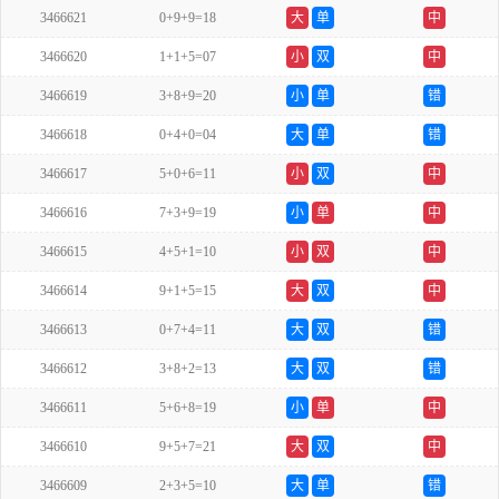
3466621
0+9+9=18
大
单
中
3466620
1+1+5=07
小
双
中
3466619
3+8+9=20
小
单
错
3466618
0+4+0=04
大
单
错
3466617
5+0+6=11
小
双
中
3466616
7+3+9=19
小
单
中
3466615
4+5+1=10
小
双
中
3466614
9+1+5=15
大
双
中
3466613
0+7+4=11
大
双
错
3466612
3+8+2=13
大
双
错
3466611
5+6+8=19
小
单
中
3466610
9+5+7=21
大
双
中
3466609
2+3+5=10
大
单
错