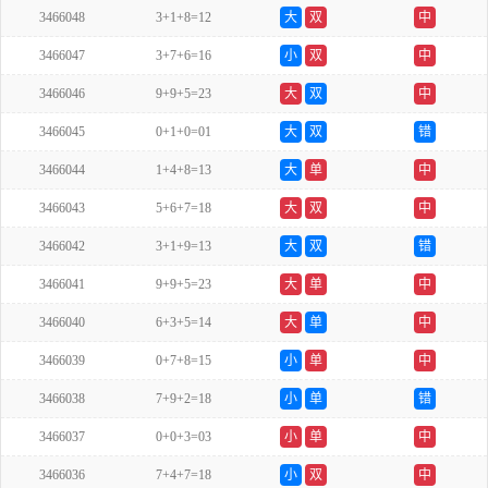
3466048
3+1+8=12
大
双
中
3466047
3+7+6=16
小
双
中
3466046
9+9+5=23
大
双
中
3466045
0+1+0=01
大
双
错
3466044
1+4+8=13
大
单
中
3466043
5+6+7=18
大
双
中
3466042
3+1+9=13
大
双
错
3466041
9+9+5=23
大
单
中
3466040
6+3+5=14
大
单
中
3466039
0+7+8=15
小
单
中
3466038
7+9+2=18
小
单
错
3466037
0+0+3=03
小
单
中
3466036
7+4+7=18
小
双
中