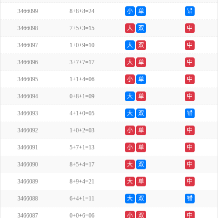
3466099
8+8+8=24
小
单
错
3466098
7+5+3=15
大
双
中
3466097
1+0+9=10
大
双
中
3466096
3+7+7=17
大
单
中
3466095
1+1+4=06
小
单
中
3466094
0+8+1=09
大
单
中
3466093
4+1+0=05
大
双
错
3466092
1+0+2=03
小
单
中
3466091
5+7+1=13
小
单
中
3466090
8+5+4=17
大
双
中
3466089
8+9+4=21
大
单
中
3466088
6+4+1=11
大
双
错
3466087
0+0+6=06
小
双
中