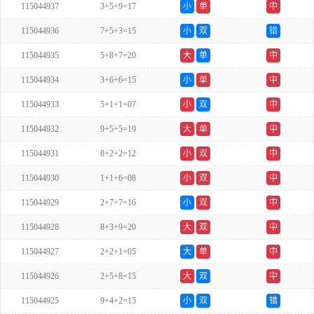
115044937
3+5+9=17
小
单
中
115044936
7+5+3=15
小
双
错
115044935
5+8+7=20
大
单
中
115044934
3+6+6=15
小
单
中
115044933
5+1+1=07
小
双
中
115044932
9+5+5=19
大
单
中
115044931
8+2+2=12
小
双
中
115044930
1+1+6=08
小
双
中
115044929
2+7+7=16
小
双
中
115044928
8+3+9=20
大
双
中
115044927
2+2+1=05
大
单
中
115044926
2+5+8=15
大
双
中
115044925
9+4+2=15
小
双
错