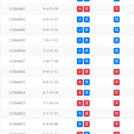
115044962
9+4+5=18
大
双
中
115044961
4+6+5=15
小
双
错
115044960
5+6+5=16
小
单
错
115044959
7+8+7=22
小
单
错
115044958
5+3+6=14
小
单
错
115044957
3+8+7=18
小
单
错
115044956
0+9+2=11
小
单
中
115044955
4+8+2=14
大
单
中
115044954
4+7+9=20
大
单
中
115044953
7+7+0=14
大
双
中
115044952
3+1+7=11
大
单
中
115044951
0+6+0=06
大
双
中