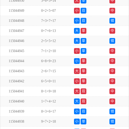
115044950
3+6+5=14
大
单
中
115044949
0+2+5=07
小
双
中
115044948
7+3+7=17
小
双
错
115044947
0+7+6=13
大
单
中
115044946
2+5+5=12
大
单
错
115044945
7+1+2=10
小
单
中
115044944
6+8+9=23
小
单
中
115044943
2+6+7=15
大
单
中
115044942
6+5+0=11
小
单
中
115044941
8+1+9=18
大
双
中
115044940
1+7+4=12
大
双
中
115044939
8+3+6=17
小
双
错
115044938
9+7+2=18
小
单
错