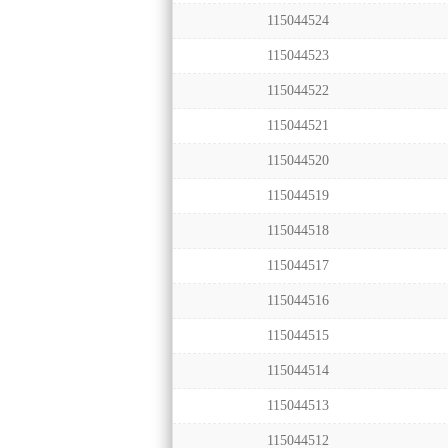
115044524
115044523
115044522
115044521
115044520
115044519
115044518
115044517
115044516
115044515
115044514
115044513
115044512