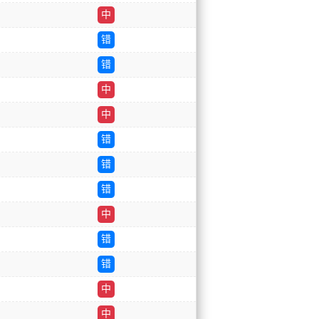
中
错
错
中
中
错
错
错
中
错
错
中
中