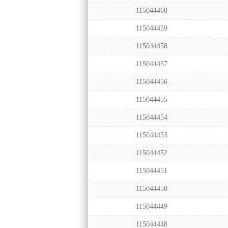
115044460
115044459
115044458
115044457
115044456
115044455
115044454
115044453
115044452
115044451
115044450
115044449
115044448