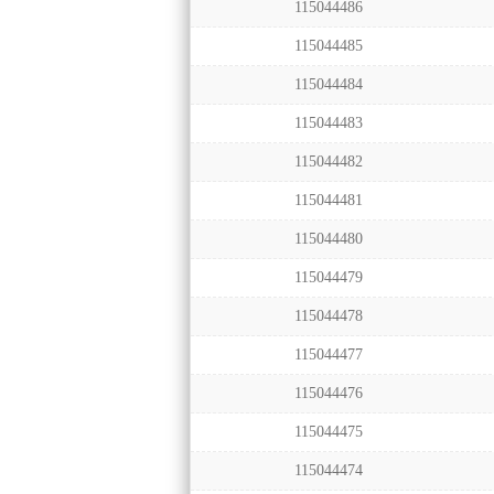
115044486
115044485
115044484
115044483
115044482
115044481
115044480
115044479
115044478
115044477
115044476
115044475
115044474