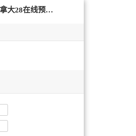
台湾28预测 免费预测_28yc.Com 加拿大预测-开奖结果|加拿大28在线预测网|28结果咪牌|加拿大pc在线|专注研究加拿大28大神预测苹果版！