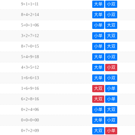
9+1+1=11
大单
小双
8+4+2=14
大单
小双
5+0+1=06
小单
大双
3+2+7=12
小单
大双
8+7+0=15
小单
大双
5+4+9=18
大单
小双
4+3+5=12
大单
小双
1+6+6=13
大单
小双
1+6+9=16
大双
小单
6+2+8=16
大双
小单
0+2+4=06
小单
大双
0+0+0=00
大单
小双
0+7+2=09
大双
小单