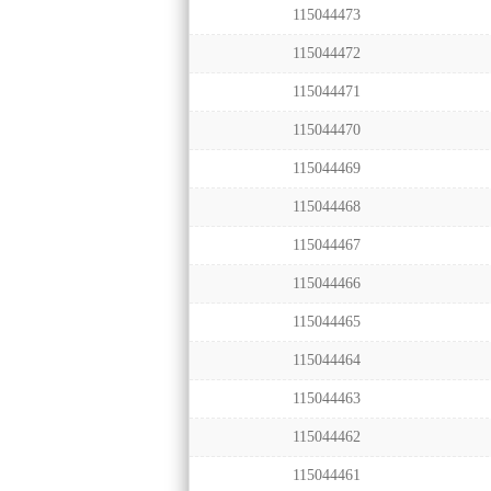
115044473
115044472
115044471
115044470
115044469
115044468
115044467
115044466
115044465
115044464
115044463
115044462
115044461