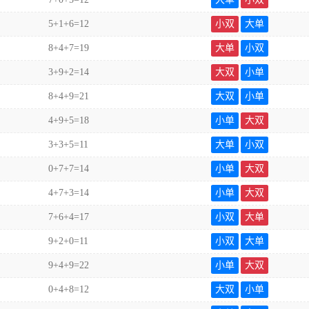
5+1+6=12
小双
大单
8+4+7=19
大单
小双
3+9+2=14
大双
小单
8+4+9=21
大双
小单
4+9+5=18
小单
大双
3+3+5=11
大单
小双
0+7+7=14
小单
大双
4+7+3=14
小单
大双
7+6+4=17
小双
大单
9+2+0=11
小双
大单
9+4+9=22
小单
大双
0+4+8=12
大双
小单