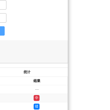
统计
结果
---
中
错