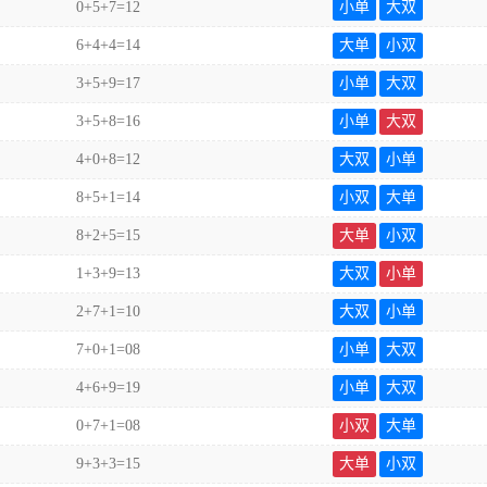
0+5+7=12
小单
大双
6+4+4=14
大单
小双
3+5+9=17
小单
大双
3+5+8=16
小单
大双
4+0+8=12
大双
小单
8+5+1=14
小双
大单
8+2+5=15
大单
小双
1+3+9=13
大双
小单
2+7+1=10
大双
小单
7+0+1=08
小单
大双
4+6+9=19
小单
大双
0+7+1=08
小双
大单
9+3+3=15
大单
小双