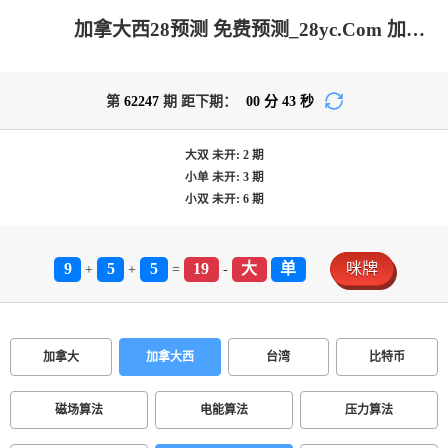
加拿大西28预测 免费预测_28yc.Com 加拿大预测-开奖结果|加拿大28在线预测网|28结果咪牌|加拿大pc在线|专注研究加拿大28大神预测苹果版！
第
62247
期 距下期：
00
分
43
秒
大双
未开:
2
期
小单
未开:
3
期
小双
未开:
6
期
9
5
5
19
大
单
咪牌
+
+
=
-
加拿大
加拿大西
台湾
比特币
磁场算法
电能算法
压力算法