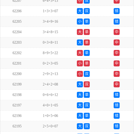
62207
6+4+3=13
小
双
中
62206
1+3+3=07
大
双
错
62205
3+4+9=16
小
单
错
62204
3+4+8=15
大
单
中
62203
0+3+8=11
大
单
中
62202
8+9+5=22
大
单
中
62201
0+2+3=05
小
单
中
62200
2+9+2=13
小
双
中
62199
2+4+2=08
大
双
中
62198
0+6+6=12
大
单
错
62197
4+0+1=05
大
双
错
62196
1+0+5=06
大
单
错
62195
2+5+0=07
大
双
错