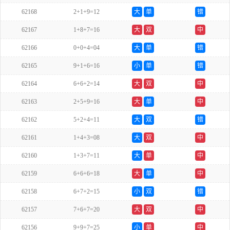
62168
2+1+9=12
大
单
错
62167
1+8+7=16
大
双
中
62166
0+0+4=04
大
单
错
62165
9+1+6=16
小
单
错
62164
6+6+2=14
大
双
中
62163
2+5+9=16
大
单
中
62162
5+2+4=11
大
双
错
62161
1+4+3=08
大
双
中
62160
1+3+7=11
大
单
中
62159
6+6+6=18
大
单
中
62158
6+7+2=15
小
双
错
62157
7+6+7=20
大
双
中
62156
9+9+7=25
小
单
中