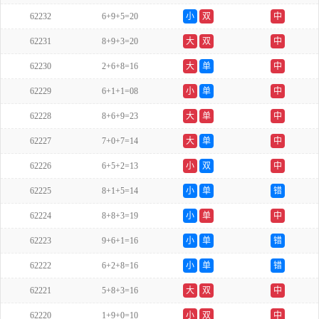
62232
6+9+5=20
小
双
中
62231
8+9+3=20
大
双
中
62230
2+6+8=16
大
单
中
62229
6+1+1=08
小
单
中
62228
8+6+9=23
大
单
中
62227
7+0+7=14
大
单
中
62226
6+5+2=13
小
双
中
62225
8+1+5=14
小
单
错
62224
8+8+3=19
小
单
中
62223
9+6+1=16
小
单
错
62222
6+2+8=16
小
单
错
62221
5+8+3=16
大
双
中
62220
1+9+0=10
小
双
中