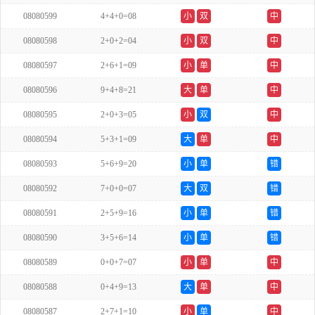
08080599
4+4+0=08
小
双
中
08080598
2+0+2=04
小
双
中
08080597
2+6+1=09
小
单
中
08080596
9+4+8=21
大
单
中
08080595
2+0+3=05
小
双
中
08080594
5+3+1=09
大
单
中
08080593
5+6+9=20
小
单
错
08080592
7+0+0=07
大
双
错
08080591
2+5+9=16
小
单
错
08080590
3+5+6=14
小
单
错
08080589
0+0+7=07
小
单
中
08080588
0+4+9=13
大
单
中
08080587
2+7+1=10
小
单
中