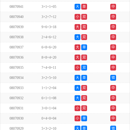
08070941
3+1+1=05
大
单
中
08070940
3+2+7=12
小
双
中
08070939
9+6+3=18
大
双
中
08070938
2+4+6=12
大
双
中
08070937
6+8+6=20
大
单
中
08070936
8+8+4=20
大
双
中
08070935
7+4+0=11
小
双
中
08070934
3+2+5=10
大
单
错
08070933
1+1+2=04
大
双
中
08070932
6+1+1=08
大
双
中
08070931
3+0+1=04
小
双
中
08070930
0+4+0=04
小
单
中
08070929
5+3+2=10
大
单
错