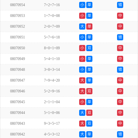
08070954
7+2+7=16
小
单
错
08070953
1+7+0=08
小
单
中
08070952
2+0+7=09
大
单
中
08070951
5+7+6=18
小
单
错
08070950
8+0+1=09
小
双
中
08070949
5+4+1=10
小
单
中
08070948
3+8+3=14
小
单
错
08070947
7+9+4=20
大
单
中
08070946
5+2+9=16
大
双
中
08070945
2+1+1=04
小
单
中
08070944
5+1+0=06
大
双
中
08070943
9+3+5=17
大
双
中
08070942
4+5+3=12
大
单
错