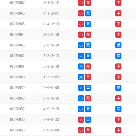
08070967
8+1+3=12
小
双
中
08070966
4+1+2=07
小
双
中
08070965
8+4+1=13
小
双
中
08070964
3+5+2=10
小
双
中
08070963
2+8+9=19
小
双
错
08070962
5+3+5=13
大
双
错
08070961
5+3+2=10
大
双
中
08070960
1+3+1=05
大
单
中
08070959
2+6+0=08
大
单
错
08070958
0+8+8=16
小
双
中
08070957
4+9+2=15
小
双
错
08070956
6+8+8=22
大
单
中
08070955
9+0+0=09
小
单
中