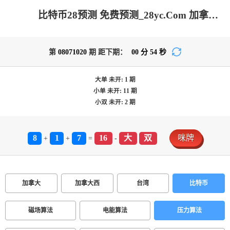
比特币28预测 免费预测_28yc.Com 加拿大预测-开奖结果|加拿大28在线预测网|28结果咪牌|加拿大pc在线|专注研究加拿大28大神预测苹果版！
第
08071020
期 距下期：
00
分
54
秒
大单
未开:
1
期
小单
未开:
11
期
小双
未开:
2
期
8
1
7
16
大
双
咪牌
+
+
=
-
加拿大
加拿大西
台湾
比特币
磁场算法
电能算法
压力算法